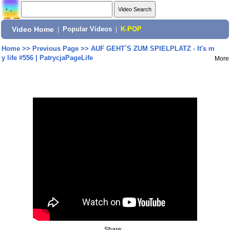
Video Home
|
Popular Videos
|
K-POP
Home
>>
Previous Page
>>
AUF GEHT`S ZUM SPIELPLATZ - It's m
y life #556 | PatrycjaPageLife
More
Share: