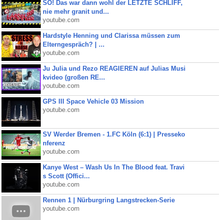
SO! Das war dann wohl der LETZTE SCHLIFF,
nie mehr granit und...
youtube.com
Hardstyle Henning und Clarissa müssen zum
Elterngespräch? | ...
youtube.com
Ju Julia und Rezo REAGIEREN auf Julias Musi
kvideo (großen RE...
youtube.com
GPS III Space Vehicle 03 Mission
youtube.com
SV Werder Bremen - 1.FC Köln (6:1) | Presseko
nferenz
youtube.com
Kanye West – Wash Us In The Blood feat. Travi
s Scott (Offici...
youtube.com
Rennen 1 | Nürburgring Langstrecken-Serie
youtube.com