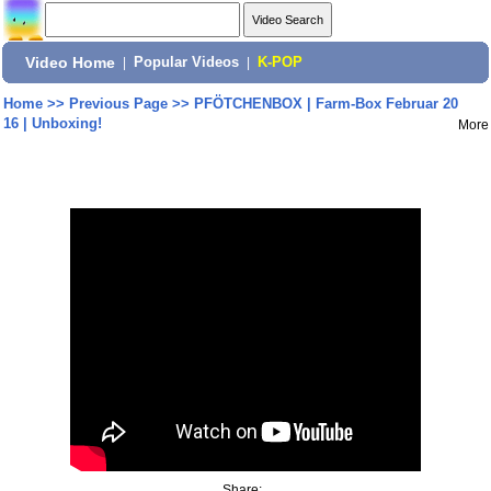
Video Home
|
Popular Videos
|
K-POP
Home
>>
Previous Page
>>
PFÖTCHENBOX | Farm-Box Februar 20
16 | Unboxing!
More
Share: