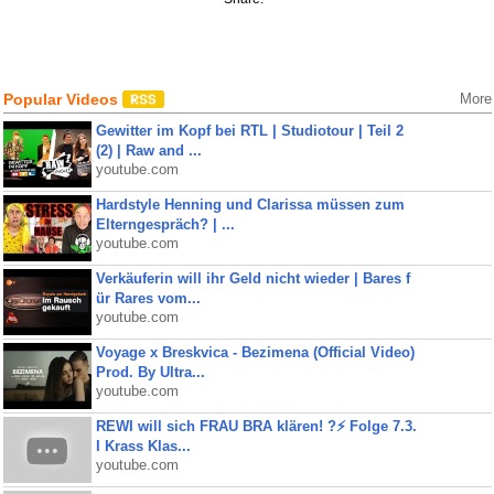
Popular Videos
More
Gewitter im Kopf bei RTL | Studiotour | Teil 2
(2) | Raw and ...
youtube.com
Hardstyle Henning und Clarissa müssen zum
Elterngespräch? | ...
youtube.com
Verkäuferin will ihr Geld nicht wieder | Bares f
ür Rares vom...
youtube.com
Voyage x Breskvica - Bezimena (Official Video)
Prod. By Ultra...
youtube.com
REWI will sich FRAU BRA klären! ?⚡️ Folge 7.3.
I Krass Klas...
youtube.com