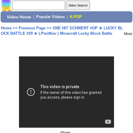
Video Home
|
Popular Videos
|
K-POP
Home
>>
Previous Page
>>
ONE HIT SCHWERT #OP ★ LUCKY BL
OCK BATTLE #29 ★ LPmitKev | Minecraft Lucky Block Battle
More
Share: