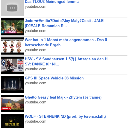
Das TLOU2 Meinungsdilemma
youtube.com
Jador❤️Emilia?Dodo?Jay Maly?Costi - JALE
(DJEALE Romanian R...
youtube.com
Wer hat in 1 Monat mehr abgenommen - Das ü
berraschende Ergeb...
youtube.com
HSV - SV Sandhausen 1:5(!) | Ansage an den H
SV: DANKE für NI...
youtube.com
GPS III Space Vehicle 03 Mission
youtube.com
Ghetto Geasy feat Majk - Zhytem (Je t’aime)
youtube.com
WOLF - STERNENKIND (prod. by terence.killt)
youtube.com