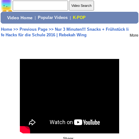
Video Home
|
Popular Videos
|
K-POP
Home
>>
Previous Page
>>
Nur 3 Minuten!!! Snacks + Frühstück li
fe Hacks für die Schule 2016 | Rebekah Wing
More
Share: