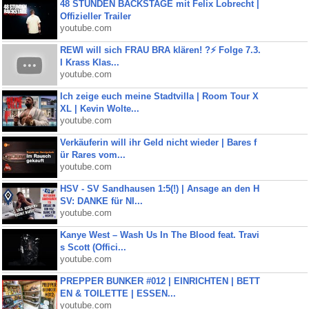
48 STUNDEN BACKSTAGE mit Felix Lobrecht |
Offizieller Trailer
youtube.com
REWI will sich FRAU BRA klären! ?⚡️ Folge 7.3.
I Krass Klas...
youtube.com
Ich zeige euch meine Stadtvilla | Room Tour X
XL | Kevin Wolte...
youtube.com
Verkäuferin will ihr Geld nicht wieder | Bares f
ür Rares vom...
youtube.com
HSV - SV Sandhausen 1:5(!) | Ansage an den H
SV: DANKE für NI...
youtube.com
Kanye West – Wash Us In The Blood feat. Travi
s Scott (Offici...
youtube.com
PREPPER BUNKER #012 | EINRICHTEN | BETT
EN & TOILETTE | ESSEN...
youtube.com