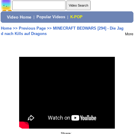
Video Home
|
Popular Videos
|
K-POP
Home
>>
Previous Page
>>
MINECRAFT BEDWARS [294] - Die Jag
d nach Kills auf Dragons
More
Share: