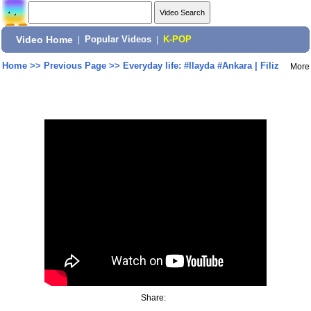
Video Home
|
Popular Videos
|
K-POP
Home
>>
Previous Page
>>
Everyday life: #Ilayda #Ankara | Filiz
More
Share: