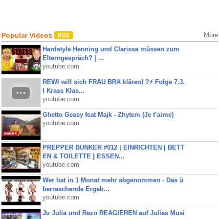
Popular Videos
More
Hardstyle Henning und Clarissa müssen zum
Elterngespräch? | ...
youtube.com
REWI will sich FRAU BRA klären! ?⚡️ Folge 7.3.
I Krass Klas...
youtube.com
Ghetto Geasy feat Majk - Zhytem (Je t’aime)
youtube.com
PREPPER BUNKER #012 | EINRICHTEN | BETT
EN & TOILETTE | ESSEN...
youtube.com
Wer hat in 1 Monat mehr abgenommen - Das ü
berraschende Ergeb...
youtube.com
Ju Julia und Rezo REAGIEREN auf Julias Musi