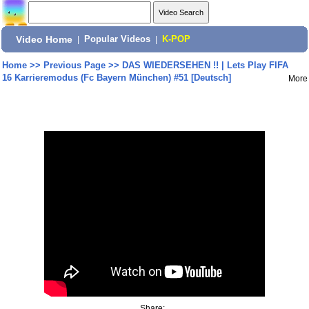
Video Home
|
Popular Videos
|
K-POP
Home
>>
Previous Page
>>
DAS WIEDERSEHEN !! | Lets Play FIFA
16 Karrieremodus (Fc Bayern München) #51 [Deutsch]
More
Share: