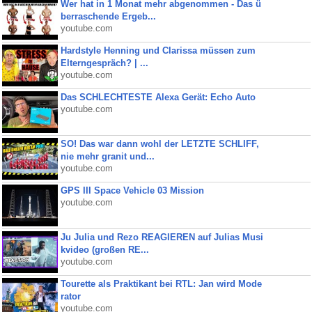
Wer hat in 1 Monat mehr abgenommen - Das ü
berraschende Ergeb...
youtube.com
Hardstyle Henning und Clarissa müssen zum
Elterngespräch? | ...
youtube.com
Das SCHLECHTESTE Alexa Gerät: Echo Auto
youtube.com
SO! Das war dann wohl der LETZTE SCHLIFF,
nie mehr granit und...
youtube.com
GPS III Space Vehicle 03 Mission
youtube.com
Ju Julia und Rezo REAGIEREN auf Julias Musi
kvideo (großen RE...
youtube.com
Tourette als Praktikant bei RTL: Jan wird Mode
rator
youtube.com