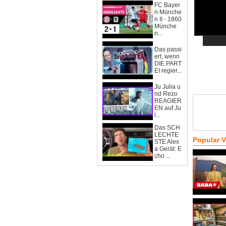
FC Bayer
n Münche
n II - 1860
Münche
n...
Das passi
ert, wenn
DIE PART
EI regier...
Ju Julia u
nd Rezo
REAGIER
EN auf Ju
l...
Das SCH
LECHTE
Popular 
STE Alex
a Gerät: E
cho ...