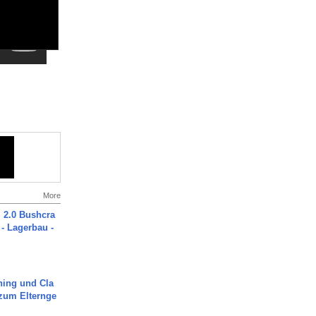
More
2.0 Bushcra
 - Lagerbau -
ning und Cla
zum Elternge