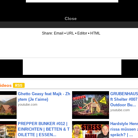
Close
6
Share:
Email
•
URL
•
Editor
•
HTML
Videos
Ghetto Geasy feat Majk - Zh
GRUBENHAUS 
ytem (Je t’aime)
ft Shelter #007
youtube.com
Outdoor Bu...
youtube.com
PREPPER BUNKER #012 |
Hardstyle Hen
EINRICHTEN | BETTEN & T
rissa müssen 
OILETTE | ESSEN...
spräch? | ...