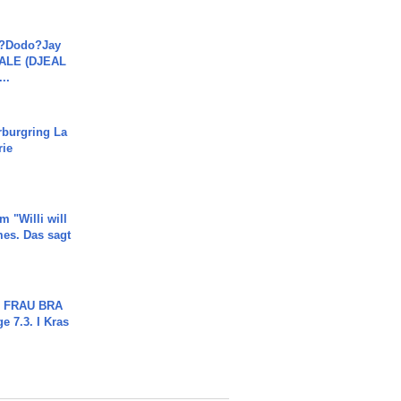
a?Dodo?Jay
JALE (DJEAL
..
rburgring La
rie
m "Willi will
es. Das sagt
ch FRAU BRA
ge 7.3. I Kras