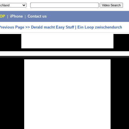
POP
|
iPhone
|
Contact us
Previous Page
>>
Derald macht Easy Stuff | Ein Loop zwischendurch