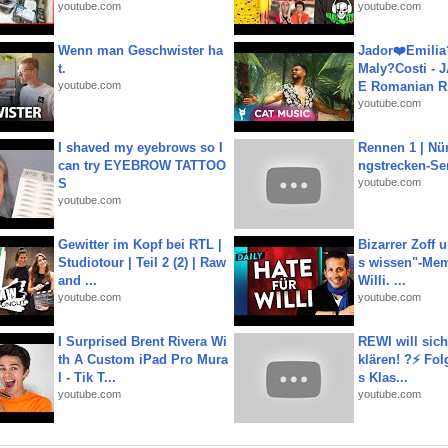
youtube.com
youtube.com
Wenn man Geschwister ha
Jador❤️Emili
t.
Maly?Costi - 
youtube.com
E Romanian R.
youtube.com
I shaved my eyebrows so I
Rennen 1 | Nü
can try EYEBROW TATTOO
ngstrecken-Se
S
youtube.com
youtube.com
Gewitter im Kopf bei RTL |
Bizarrer Zoff u
Studiotour | Teil 2 (2) | Raw
s wissen"-Mem
and ...
Willi. ...
youtube.com
youtube.com
I Surprised Brent Rivera Wi
REWI will si
th A Custom iPad Pro Mura
klären! ?⚡️ Fol
l - Tik T...
s Klas...
youtube.com
youtube.com