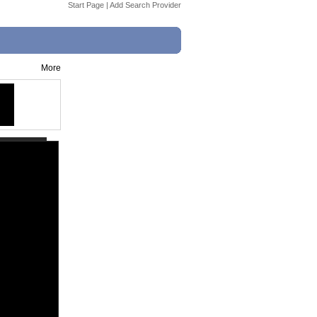
Start Page
|
Add Search Provider
More