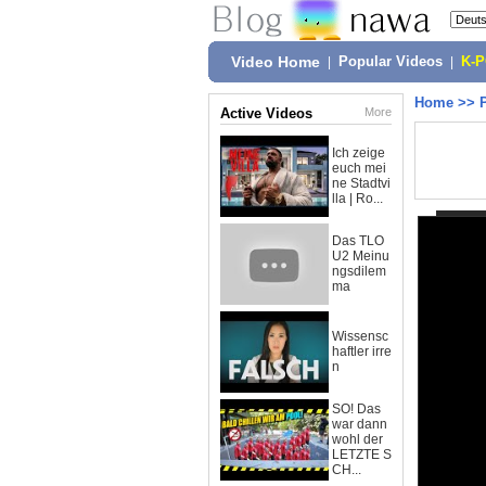
Video Home
|
Popular Videos
|
K-
Home
>>
Active Videos
More
Ich zeige
euch mei
ne Stadtvi
lla | Ro...
Das TLO
U2 Meinu
ngsdilem
ma
Wissensc
haftler irre
n
SO! Das
war dann
wohl der
LETZTE S
CH...