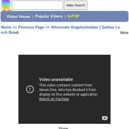
Video Home
|
Popular Videos
|
K-POP
Home
>>
Previous Page
>>
Allrounder Kugelschreiber | Galileo Lu
nch Break
More
Share: