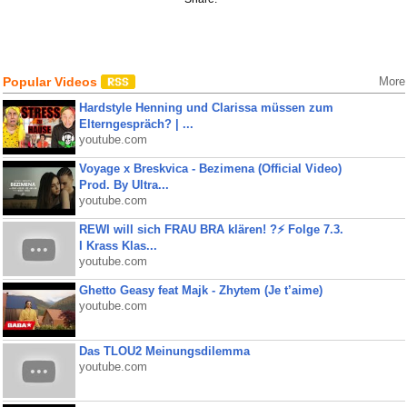
Popular Videos
More
Hardstyle Henning und Clarissa müssen zum
Elterngespräch? | ...
youtube.com
Voyage x Breskvica - Bezimena (Official Video)
Prod. By Ultra...
youtube.com
REWI will sich FRAU BRA klären! ?⚡️ Folge 7.3.
I Krass Klas...
youtube.com
Ghetto Geasy feat Majk - Zhytem (Je t’aime)
youtube.com
Das TLOU2 Meinungsdilemma
youtube.com