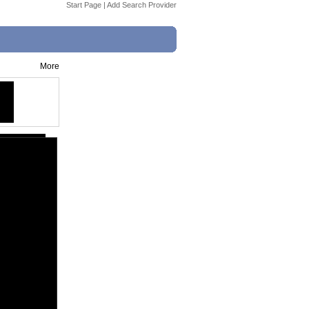
Start Page
|
Add Search Provider
More