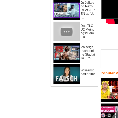
Ju Julia u
nd Rezo
REAGIER
EN auf Ju
l...
Das TLO
U2 Meinu
ngsdilem
ma
Ich zeige
euch mei
ne Stadtvi
lla | Ro...
Wissensc
Popular 
haftler irre
n