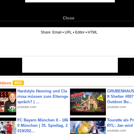
Close
6
Share:
Email
•
URL
•
Editor
•
HTML
Videos
Hardstyle Henning und Cla
GRUBENHAUS 
rissa müssen zum Elternge
ft Shelter #007
spräch? | ...
Outdoor Bu...
youtube.com
youtube.com
FC Bayern München II - 186
Tourette als Pr
0 München | 35. Spieltag, 2
RTL: Jan wird
019/202...
youtube.com