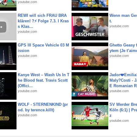
youtube.com
REWI will sich FRAU BRA
Wenn man Ges
klären! ?⚡️ Folge 7.3. I Kras
t.
s Klas...
youtube.com
youtube.com
GPS III Space Vehicle 03 M
Ghetto Geasy f
ission
ytem (Je t’aim
youtube.com
youtube.com
Kanye West – Wash Us In T
Jador❤️Emili
he Blood feat. Travis Scott
Maly?Costi - 
(Offici...
E Romanian R.
youtube.com
youtube.com
WOLF - STERNENKIND (pr
SV Werder Bre
od. by terence.killt)
Köln (6:1) | P
youtube.com
z
youtube.com