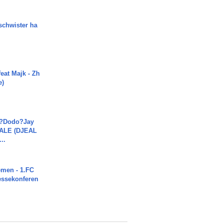
chwister ha
eat Majk - Zh
e)
a?Dodo?Jay
JALE (DJEAL
..
men - 1.FC
ressekonferen