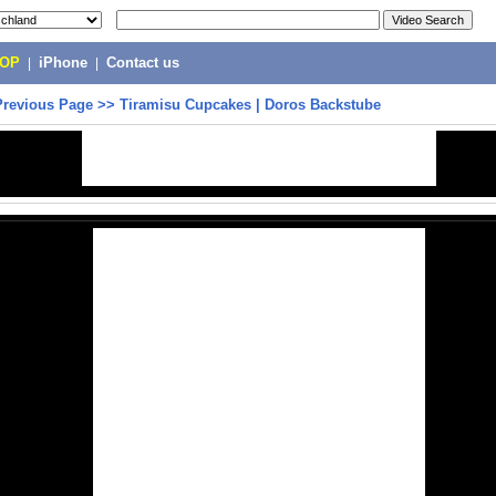
POP
|
iPhone
|
Contact us
Previous Page
>>
Tiramisu Cupcakes | Doros Backstube