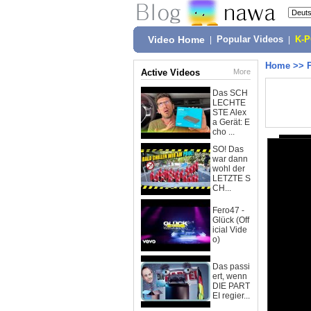
Video Home
|
Popular Videos
|
K-
Home
>>
Active Videos
More
Das SCH
LECHTE
STE Alex
a Gerät: E
cho ...
SO! Das
war dann
wohl der
LETZTE S
CH...
Fero47 -
Glück (Off
icial Vide
o)
Das passi
ert, wenn
DIE PART
EI regier...