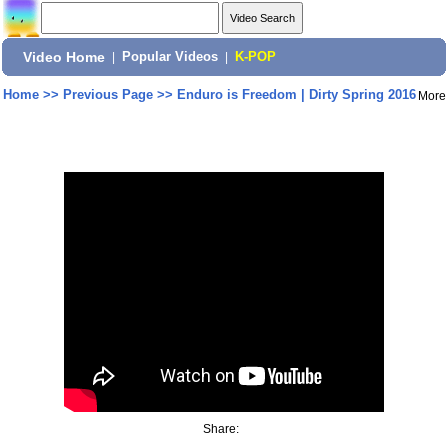
Video Home
|
Popular Videos
|
K-POP
Home
>>
Previous Page
>>
Enduro is Freedom | Dirty Spring 2016
More
Share: