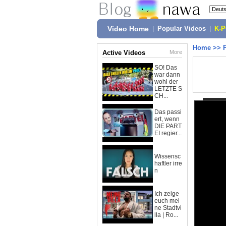
Video Home
|
Popular Videos
|
K-
Home
>>
Active Videos
More
SO! Das
war dann
wohl der
LETZTE S
CH...
Das passi
ert, wenn
DIE PART
EI regier...
Wissensc
haftler irre
n
Ich zeige
euch mei
ne Stadtvi
lla | Ro...