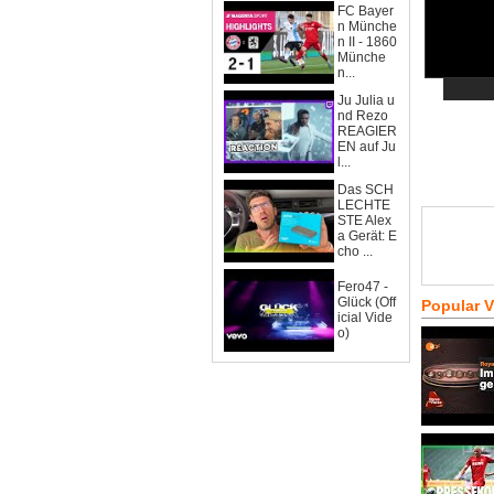
FC Bayer
n Münche
n II - 1860
Münche
n...
Ju Julia u
nd Rezo
REAGIER
EN auf Ju
l...
Das SCH
LECHTE
STE Alex
a Gerät: E
cho ...
Fero47 -
Glück (Off
Popular 
icial Vide
o)