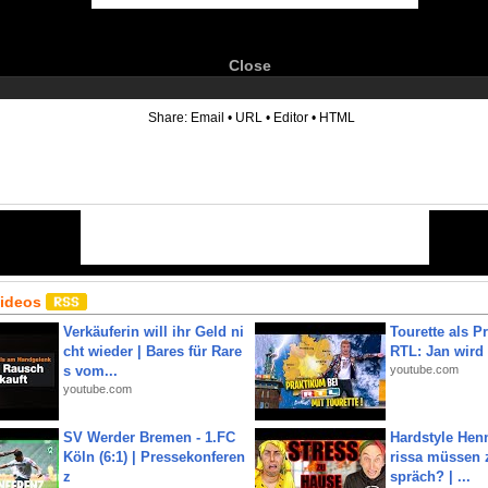
Close
6
Share:
Email
•
URL
•
Editor
•
HTML
Videos
Verkäuferin will ihr Geld ni
Tourette als Pr
cht wieder | Bares für Rare
RTL: Jan wird
s vom...
youtube.com
youtube.com
SV Werder Bremen - 1.FC
Hardstyle Hen
Köln (6:1) | Pressekonferen
rissa müssen 
z
spräch? | ...