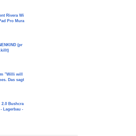
ent Rivera Wi
Pad Pro Mura
ENKIND (pr
killt)
m "Willi will
es. Das sagt
2.0 Bushcra
 - Lagerbau -