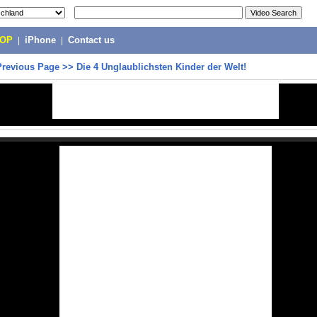
POP
|
iPhone
|
Contact us
Previous Page
>>
Die 4 Unglaublichsten Kinder der Welt!