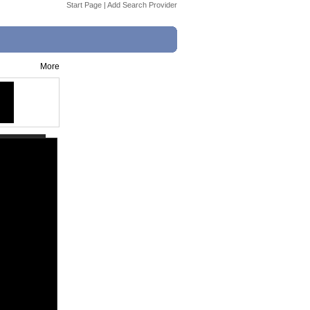
Start Page
|
Add Search Provider
More