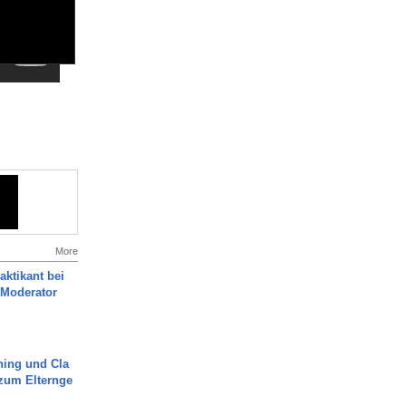
More
aktikant bei
 Moderator
ning und Cla
zum Elternge