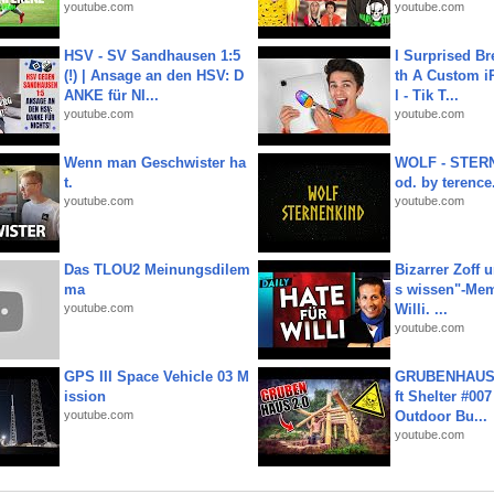
youtube.com
youtube.com
HSV - SV Sandhausen 1:5
I Surprised Br
(!) | Ansage an den HSV: D
th A Custom i
ANKE für NI...
l - Tik T...
youtube.com
youtube.com
Wenn man Geschwister ha
WOLF - STERN
t.
od. by terence.
youtube.com
youtube.com
Das TLOU2 Meinungsdilem
Bizarrer Zoff u
ma
s wissen"-Mem
youtube.com
Willi. ...
youtube.com
GPS III Space Vehicle 03 M
GRUBENHAUS 
ission
ft Shelter #007
youtube.com
Outdoor Bu...
youtube.com