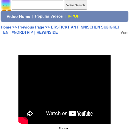
Video Home
|
Popular Videos
|
K-POP
Home
>>
Previous Page
>>
ERSTICKT AN FINNISCHEN SÜßIGKEI
TEN | #NORDTRIP | REWINSIDE
More
Share: