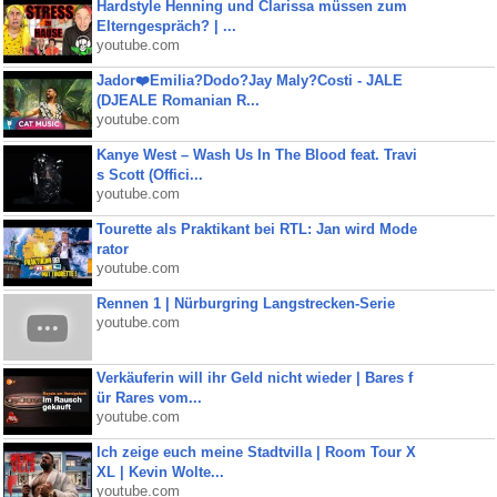
Hardstyle Henning und Clarissa müssen zum
Elterngespräch? | ...
youtube.com
Jador❤️Emilia?Dodo?Jay Maly?Costi - JALE
(DJEALE Romanian R...
youtube.com
Kanye West – Wash Us In The Blood feat. Travi
s Scott (Offici...
youtube.com
Tourette als Praktikant bei RTL: Jan wird Mode
rator
youtube.com
Rennen 1 | Nürburgring Langstrecken-Serie
youtube.com
Verkäuferin will ihr Geld nicht wieder | Bares f
ür Rares vom...
youtube.com
Ich zeige euch meine Stadtvilla | Room Tour X
XL | Kevin Wolte...
youtube.com