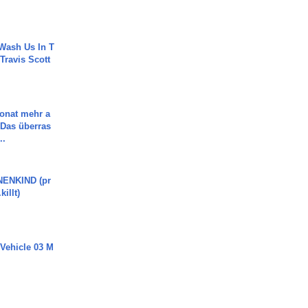
Wash Us In T
 Travis Scott
Monat mehr a
Das überras
..
ENKIND (pr
killt)
 Vehicle 03 M