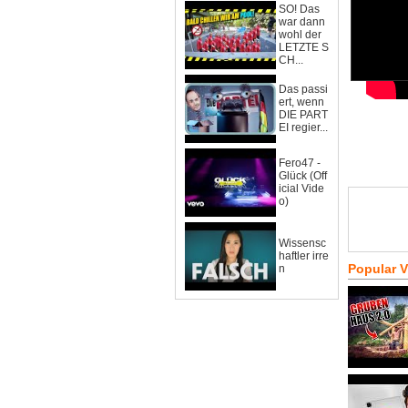
SO! Das
war dann
wohl der
LETZTE S
CH...
Das passi
ert, wenn
DIE PART
EI regier...
Fero47 -
Glück (Off
icial Vide
o)
Wissensc
haftler irre
Popular 
n