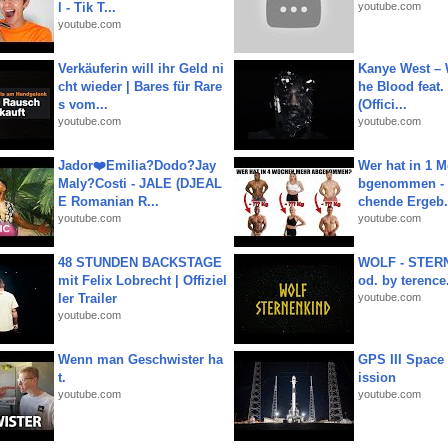
l - Tik T...
youtube.com
youtube.com
Verkäuferin will ihr Geld ni
Kanye West – 
cht wieder | Bares für Rare
he Blood feat.
s vom...
(Offici...
youtube.com
youtube.com
Jador❤️Emilia?Dodo?Jay
Wer hat in 1 
Maly?Costi - JALE (DJEAL
bgenommen - 
E Romanian R...
chende Ergeb.
youtube.com
youtube.com
48 STUNDEN BACKSTAGE
WOLF - STERN
mit Felix Lobrecht | Offiziel
od. by terence.
ler Trailer
youtube.com
youtube.com
Wenn man Geschwister ha
GPS III Space
t.
ission
youtube.com
youtube.com