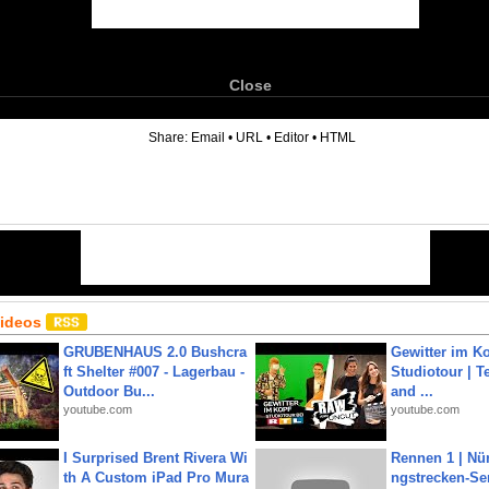
Close
6
Share:
Email
•
URL
•
Editor
•
HTML
Videos
GRUBENHAUS 2.0 Bushcra
Gewitter im Ko
ft Shelter #007 - Lagerbau -
Studiotour | Te
Outdoor Bu...
and ...
youtube.com
youtube.com
I Surprised Brent Rivera Wi
Rennen 1 | Nü
th A Custom iPad Pro Mura
ngstrecken-Se