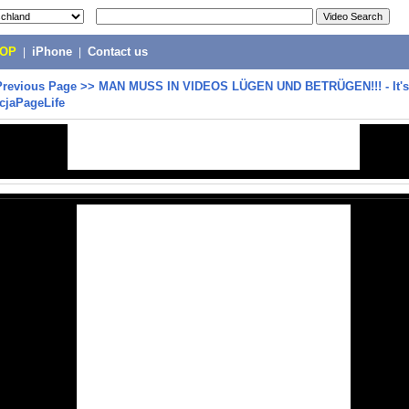
POP
|
iPhone
|
Contact us
Previous Page
>>
MAN MUSS IN VIDEOS LÜGEN UND BETRÜGEN!!! - It's 
ycjaPageLife