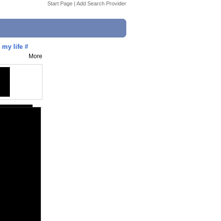
Start Page
|
Add Search Provider
my life #
More