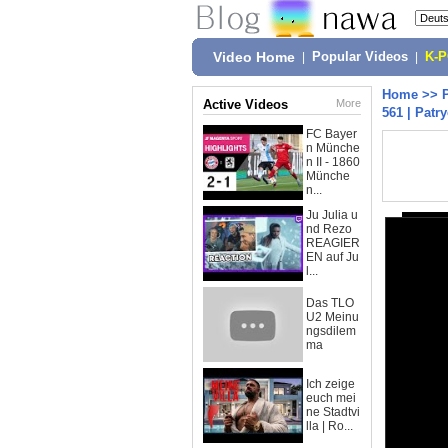
Video Home
|
Popular Videos
|
K-
Home
>>
Active Videos
More
561 | Patr
FC Bayer
n Münche
n II - 1860
Münche
n...
Ju Julia u
nd Rezo
REAGIER
EN auf Ju
l...
Das TLO
U2 Meinu
ngsdilem
ma
Ich zeige
euch mei
ne Stadtvi
lla | Ro...