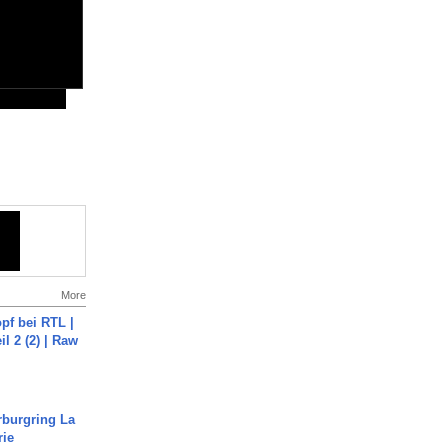
More
pf bei RTL |
il 2 (2) | Raw
rburgring La
rie