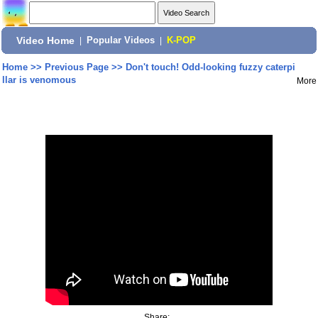
Video Home
|
Popular Videos
|
K-POP
Home
>>
Previous Page
>>
Don't touch! Odd-looking fuzzy caterpi
llar is venomous
More
Share: