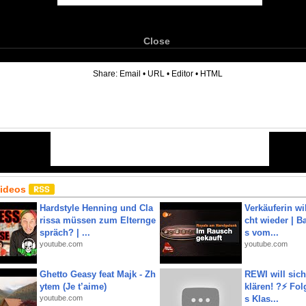
Close
6
Share:
Email
•
URL
•
Editor
•
HTML
Videos
Hardstyle Henning und Cla
Verkäuferin wil
rissa müssen zum Elternge
cht wieder | B
spräch? | ...
s vom...
youtube.com
youtube.com
Ghetto Geasy feat Majk - Zh
REWI will si
ytem (Je t’aime)
klären! ?⚡️ Fol
youtube.com
s Klas...