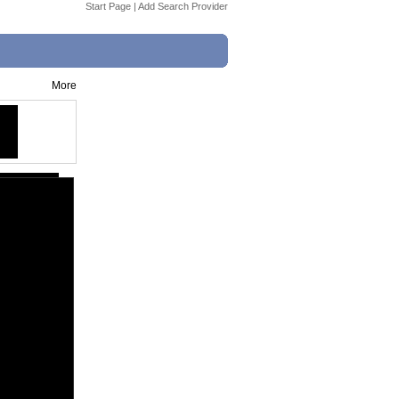
Start Page
|
Add Search Provider
More