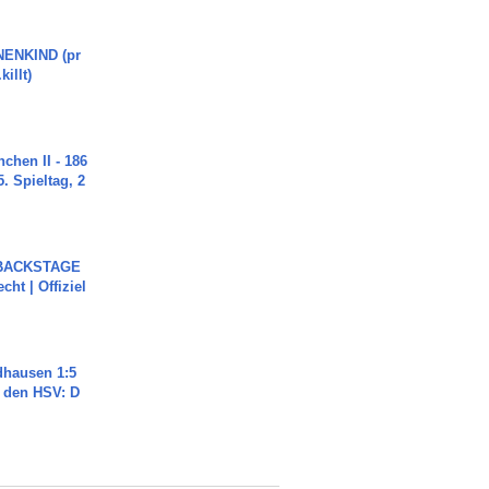
ENKIND (pr
killt)
chen II - 186
. Spieltag, 2
 BACKSTAGE
cht | Offiziel
dhausen 1:5
n den HSV: D