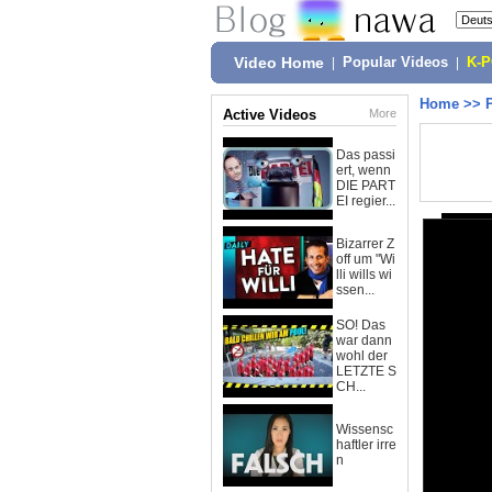
Video Home
|
Popular Videos
|
K-
Home
>>
Active Videos
More
Das passi
ert, wenn
DIE PART
EI regier...
Bizarrer Z
off um "Wi
lli wills wi
ssen...
SO! Das
war dann
wohl der
LETZTE S
CH...
Wissensc
haftler irre
n