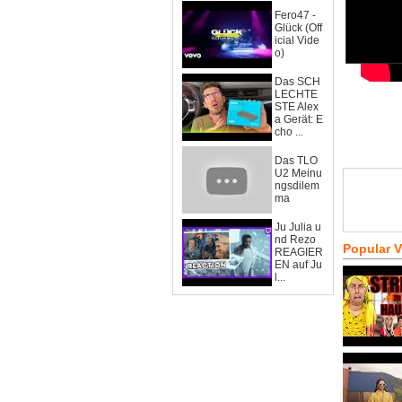
Fero47 -
Glück (Off
icial Vide
o)
Das SCH
LECHTE
STE Alex
a Gerät: E
cho ...
Das TLO
U2 Meinu
ngsdilem
ma
Ju Julia u
nd Rezo
Popular 
REAGIER
EN auf Ju
l...