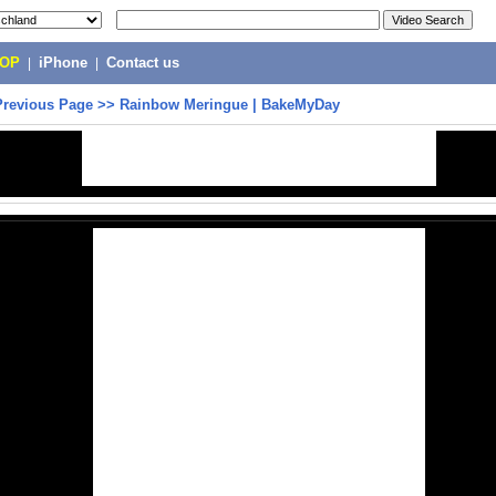
POP
|
iPhone
|
Contact us
Previous Page
>>
Rainbow Meringue | BakeMyDay