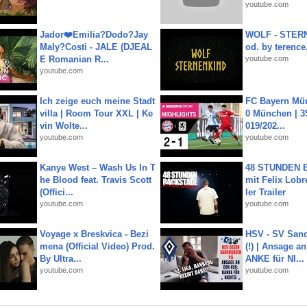
youtube.com
Jador❤️Emilia?Dodo?Jay
WOLF - STERN
Maly?Costi - JALE (DJEAL
od. by terence.
E Romanian R...
youtube.com
youtube.com
Ich zeige euch meine Stadt
FC Bayern Mün
villa | Room Tour XXL | Ke
0 München | 35
vin Wolte...
019/202...
youtube.com
youtube.com
Kanye West – Wash Us In T
48 STUNDEN
he Blood feat. Travis Scott
mit Felix Lobre
(Offici...
ler Trailer
youtube.com
youtube.com
Voyage x Breskvica - Bezi
HSV - SV San
mena (Official Video) Prod.
(!) | Ansage a
By Ultra...
ANKE für NI...
youtube.com
youtube.com