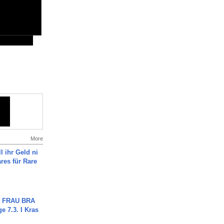
More
l ihr Geld ni
ares für Rare
ch FRAU BRA
ge 7.3. I Kras