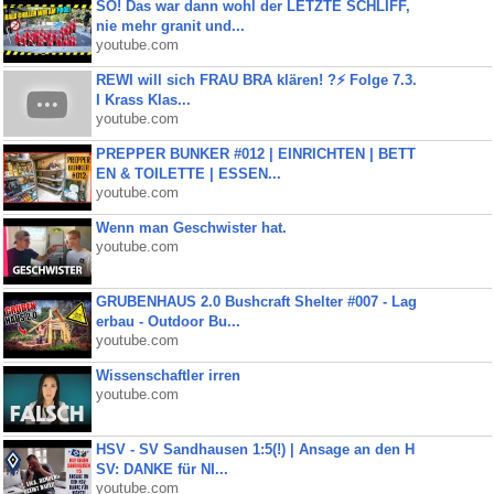
SO! Das war dann wohl der LETZTE SCHLIFF,
nie mehr granit und...
youtube.com
REWI will sich FRAU BRA klären! ?⚡️ Folge 7.3.
I Krass Klas...
youtube.com
PREPPER BUNKER #012 | EINRICHTEN | BETT
EN & TOILETTE | ESSEN...
youtube.com
Wenn man Geschwister hat.
youtube.com
GRUBENHAUS 2.0 Bushcraft Shelter #007 - Lag
erbau - Outdoor Bu...
youtube.com
Wissenschaftler irren
youtube.com
HSV - SV Sandhausen 1:5(!) | Ansage an den H
SV: DANKE für NI...
youtube.com