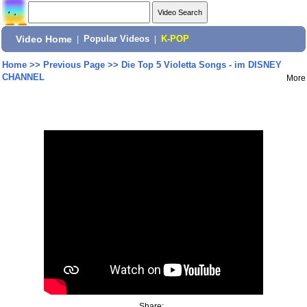
Video Home
|
Popular Videos
|
K-POP
Home
>>
Previous Page
>>
Die Top 5 Violetta Songs - im DISNEY
CHANNEL
More
Share: