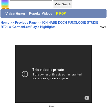
Video Home
|
Popular Videos
|
K-POP
Home
>>
Previous Page
>>
ICH HABE DOCH FUßOLOGIE STUDIE
RT?! ☆ GermanLetsPlay's Highlights
More
Share: