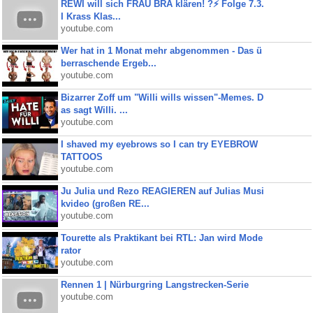
REWI will sich FRAU BRA klären! ?⚡️ Folge 7.3.
I Krass Klas...
youtube.com
Wer hat in 1 Monat mehr abgenommen - Das ü
berraschende Ergeb...
youtube.com
Bizarrer Zoff um "Willi wills wissen"-Memes. D
as sagt Willi. ...
youtube.com
I shaved my eyebrows so I can try EYEBROW
TATTOOS
youtube.com
Ju Julia und Rezo REAGIEREN auf Julias Musi
kvideo (großen RE...
youtube.com
Tourette als Praktikant bei RTL: Jan wird Mode
rator
youtube.com
Rennen 1 | Nürburgring Langstrecken-Serie
youtube.com