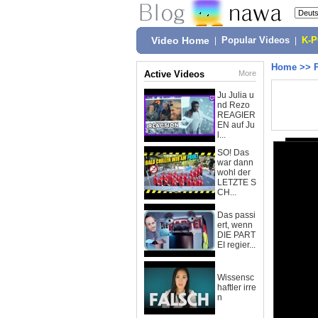
Video Home
|
Popular Videos
|
K-
Home
>>
Active Videos
More
Ju Julia u
nd Rezo
REAGIER
EN auf Ju
l...
SO! Das
war dann
wohl der
LETZTE S
CH...
Das passi
ert, wenn
DIE PART
EI regier...
Wissensc
haftler irre
n