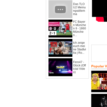
Das TLO
U2 Meinu
ngsdilem
ma
FC Bayer
n Münche
n II - 1860
Münche
n...
Ich zeige
euch mei
ne Stadtvi
lla | Ro...
Fero47 -
Glück (Off
Popular 
icial Vide
o)