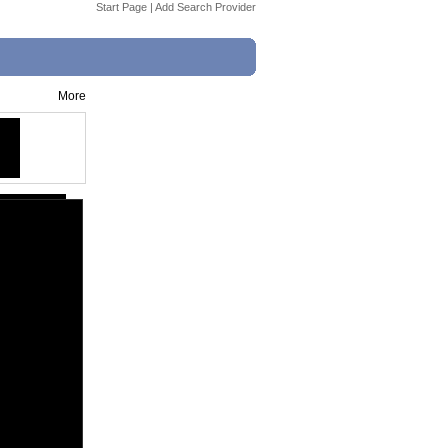
Start Page
|
Add Search Provider
More