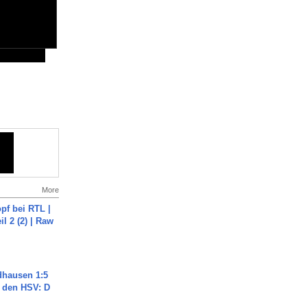
More
pf bei RTL |
il 2 (2) | Raw
dhausen 1:5
n den HSV: D