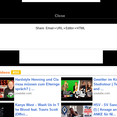
Close
6
Share:
Email
•
URL
•
Editor
•
HTML
Videos
Hardstyle Henning und Cla
Gewitter im Ko
rissa müssen zum Elternge
Studiotour | Te
spräch? | ...
and ...
youtube.com
youtube.com
Kanye West – Wash Us In T
HSV - SV San
he Blood feat. Travis Scott
(!) | Ansage a
(Offici...
ANKE für NI...