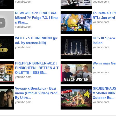
youtube.com
youtube.com
REWI will sich FRAU BRA
Tourette als Pr
klären! ?⚡️ Folge 7.3. I Kras
RTL: Jan wird
s Klas...
youtube.com
youtube.com
WOLF - STERNENKIND (pr
GPS III Space
od. by terence.killt)
ission
youtube.com
youtube.com
PREPPER BUNKER #012 |
Wenn man Ges
EINRICHTEN | BETTEN & T
t.
OILETTE | ESSEN...
youtube.com
youtube.com
Voyage x Breskvica - Bezi
GRUBENHAUS 
mena (Official Video) Prod.
ft Shelter #007
By Ultra...
Outdoor Bu...
youtube.com
youtube.com