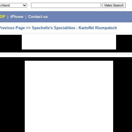
POP
|
iPhone
|
Contact us
Previous Page
>>
Spechelle's Specialities - Kartoffel Klumpatsch