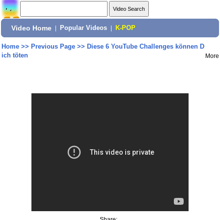
Video Home
|
Popular Videos
|
K-POP
Home
>>
Previous Page
>>
Diese 6 YouTube Challenges können D
ich töten
More
Share: