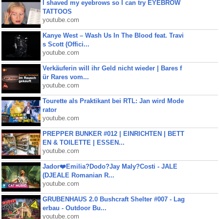
I shaved my eyebrows so I can try EYEBROW
TATTOOS
youtube.com
Kanye West – Wash Us In The Blood feat. Travi
s Scott (Offici...
youtube.com
Verkäuferin will ihr Geld nicht wieder | Bares f
ür Rares vom...
youtube.com
Tourette als Praktikant bei RTL: Jan wird Mode
rator
youtube.com
PREPPER BUNKER #012 | EINRICHTEN | BETT
EN & TOILETTE | ESSEN...
youtube.com
Jador❤️Emilia?Dodo?Jay Maly?Costi - JALE
(DJEALE Romanian R...
youtube.com
GRUBENHAUS 2.0 Bushcraft Shelter #007 - Lag
erbau - Outdoor Bu...
youtube.com