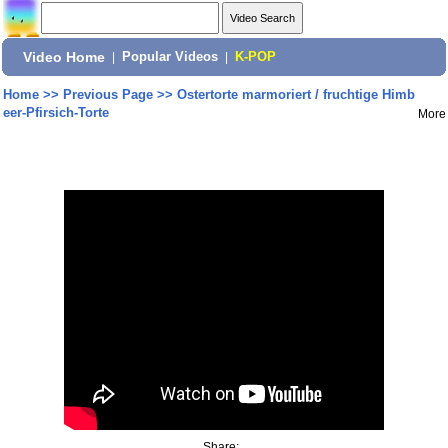
Video Home
|
Popular Videos
|
K-POP
Home
>>
Previous Page
>>
Ostertorte marmoriert / fruchtige Himb
eer-Pfirsich-Torte
More
Share: