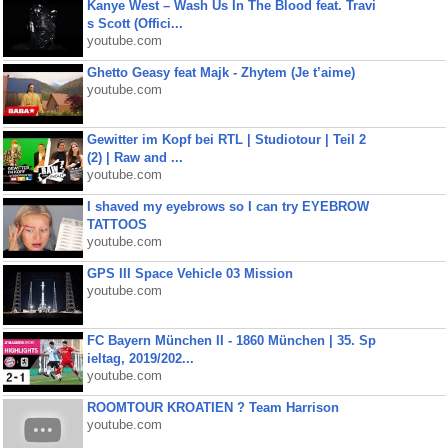
Kanye West – Wash Us In The Blood feat. Travi
s Scott (Offici...
youtube.com
Ghetto Geasy feat Majk - Zhytem (Je t’aime)
youtube.com
Gewitter im Kopf bei RTL | Studiotour | Teil 2
(2) | Raw and ...
youtube.com
I shaved my eyebrows so I can try EYEBROW
TATTOOS
youtube.com
GPS III Space Vehicle 03 Mission
youtube.com
FC Bayern München II - 1860 München | 35. Sp
ieltag, 2019/202...
youtube.com
ROOMTOUR KROATIEN ? Team Harrison
youtube.com