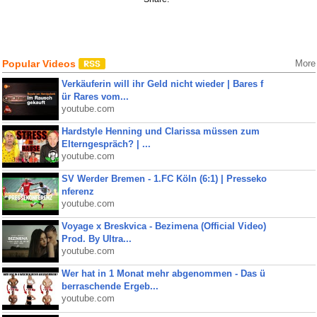
Popular Videos
More
Verkäuferin will ihr Geld nicht wieder | Bares f
ür Rares vom...
youtube.com
Hardstyle Henning und Clarissa müssen zum
Elterngespräch? | ...
youtube.com
SV Werder Bremen - 1.FC Köln (6:1) | Presseko
nferenz
youtube.com
Voyage x Breskvica - Bezimena (Official Video)
Prod. By Ultra...
youtube.com
Wer hat in 1 Monat mehr abgenommen - Das ü
berraschende Ergeb...
youtube.com