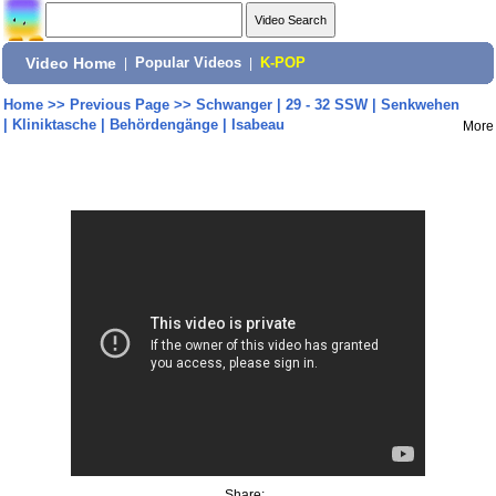
Video Home
|
Popular Videos
|
K-POP
Home
>>
Previous Page
>>
Schwanger | 29 - 32 SSW | Senkwehen
| Kliniktasche | Behördengänge | Isabeau
More
Share: