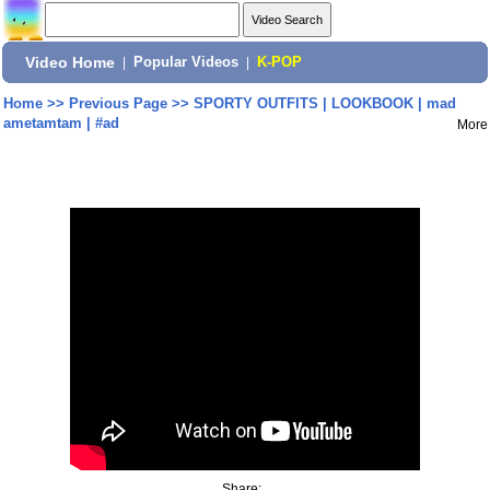
Video Home
|
Popular Videos
|
K-POP
Home
>>
Previous Page
>>
SPORTY OUTFITS | LOOKBOOK | mad
ametamtam | #ad
More
Share: