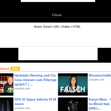
Close
6
Share:
Email
•
URL
•
Editor
•
HTML
Videos
Hardstyle Henning und Cla
Wissenschaftle
rissa müssen zum Elternge
youtube.com
spräch? | ...
youtube.com
GPS III Space Vehicle 03 M
Kanye West – 
ission
he Blood feat.
youtube.com
(Offici...