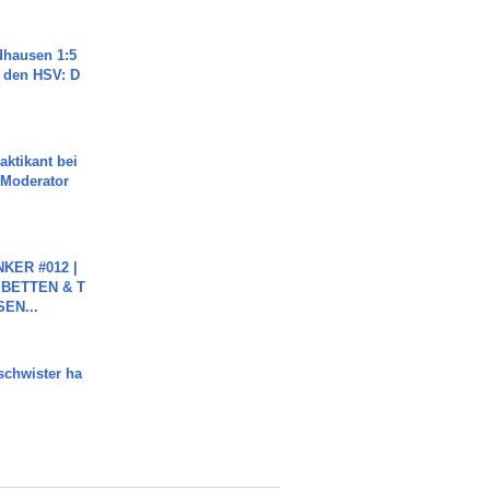
dhausen 1:5
n den HSV: D
aktikant bei
 Moderator
KER #012 |
 BETTEN & T
SEN...
chwister ha