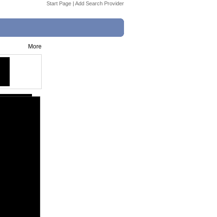
Start Page
|
Add Search Provider
More