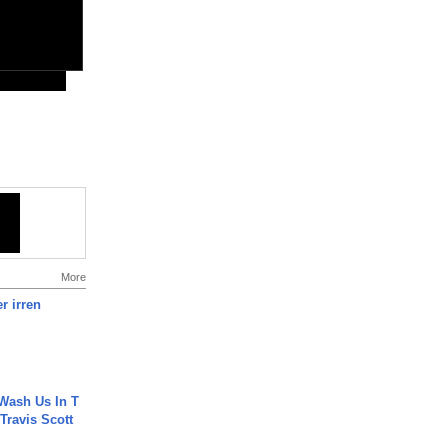
More
r irren
Wash Us In T
 Travis Scott