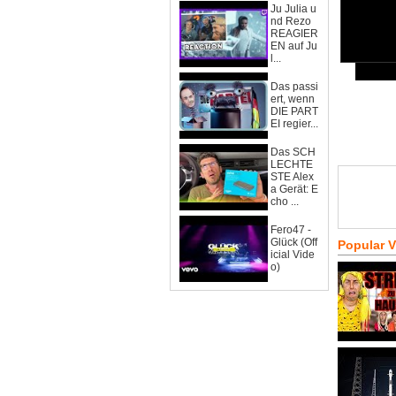
Ju Julia u
nd Rezo
REAGIER
EN auf Ju
l...
Das passi
ert, wenn
DIE PART
EI regier...
Das SCH
LECHTE
STE Alex
a Gerät: E
cho ...
Fero47 -
Glück (Off
Popular 
icial Vide
o)