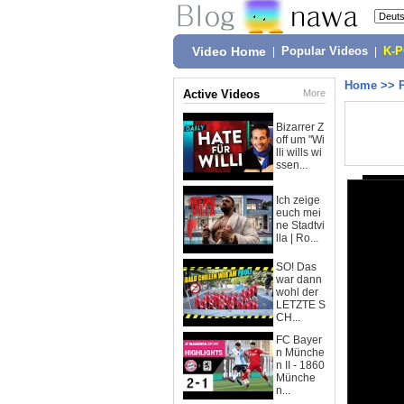
Video Home
|
Popular Videos
|
K-
Home
>>
Active Videos
More
Bizarrer Z
off um "Wi
lli wills wi
ssen...
Ich zeige
euch mei
ne Stadtvi
lla | Ro...
SO! Das
war dann
wohl der
LETZTE S
CH...
FC Bayer
n Münche
n II - 1860
Münche
n...