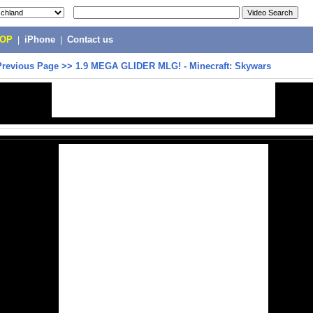
POP
|
iPhone
|
Contact us
Previous Page
>>
1.9 MEGA GLIDER MLG! - Minecraft: Skywars