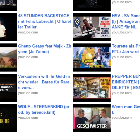
youtube.com
48 STUNDEN BACKSTAGE
HSV - SV San
mit Felix Lobrecht | Offiziel
(!) | Ansage a
ler Trailer
ANKE für NI...
youtube.com
youtube.com
Ghetto Geasy feat Majk - Zh
Tourette als Pr
ytem (Je t’aime)
RTL: Jan wird
youtube.com
youtube.com
Verkäuferin will ihr Geld ni
PREPPER BUN
cht wieder | Bares für Rare
EINRICHTEN |
s vom...
OILETTE | ES
youtube.com
youtube.com
WOLF - STERNENKIND (pr
Wenn man Ges
od. by terence.killt)
t.
youtube.com
youtube.com