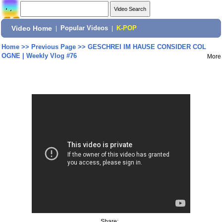
Video Home
|
Popular Videos
|
K-POP
Home
>>
Previous Page
>>
GESCHREI IM HAUSE CONSIDER COL
OGNE | Weekly Vlog #76
More
Share: