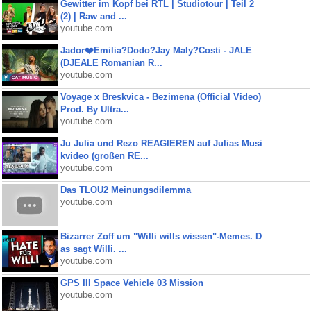
Gewitter im Kopf bei RTL | Studiotour | Teil 2
(2) | Raw and ...
youtube.com
Jador❤️Emilia?Dodo?Jay Maly?Costi - JALE
(DJEALE Romanian R...
youtube.com
Voyage x Breskvica - Bezimena (Official Video)
Prod. By Ultra...
youtube.com
Ju Julia und Rezo REAGIEREN auf Julias Musi
kvideo (großen RE...
youtube.com
Das TLOU2 Meinungsdilemma
youtube.com
Bizarrer Zoff um "Willi wills wissen"-Memes. D
as sagt Willi. ...
youtube.com
GPS III Space Vehicle 03 Mission
youtube.com