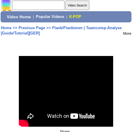
Video Home
|
Popular Videos
|
K-POP
Home
>>
Previous Page
>>
Flank/Flankieren | Teamcomp-Analyse
[Guide/Tutorial][GER]
More
Share: