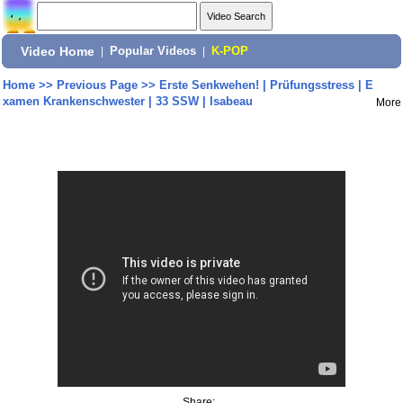
Video Home
|
Popular Videos
|
K-POP
Home
>>
Previous Page
>>
Erste Senkwehen! | Prüfungsstress | E
xamen Krankenschwester | 33 SSW | Isabeau
More
Share: