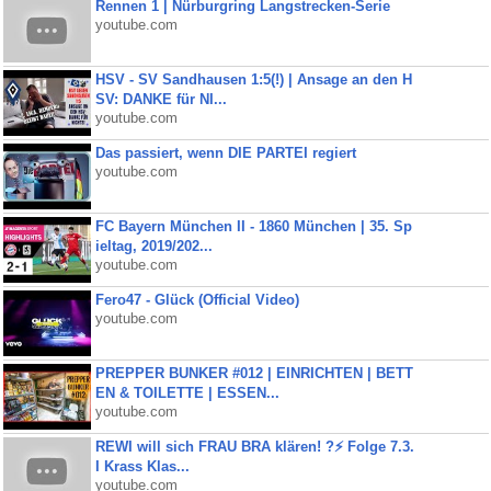
Rennen 1 | Nürburgring Langstrecken-Serie
youtube.com
HSV - SV Sandhausen 1:5(!) | Ansage an den H
SV: DANKE für NI...
youtube.com
Das passiert, wenn DIE PARTEI regiert
youtube.com
FC Bayern München II - 1860 München | 35. Sp
ieltag, 2019/202...
youtube.com
Fero47 - Glück (Official Video)
youtube.com
PREPPER BUNKER #012 | EINRICHTEN | BETT
EN & TOILETTE | ESSEN...
youtube.com
REWI will sich FRAU BRA klären! ?⚡️ Folge 7.3.
I Krass Klas...
youtube.com