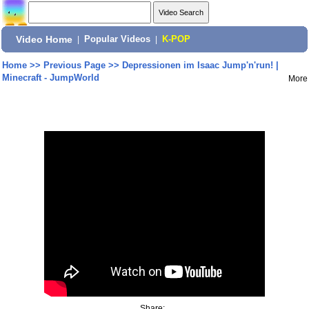
Video Home
|
Popular Videos
|
K-POP
Home
>>
Previous Page
>>
Depressionen im Isaac Jump'n'run! |
Minecraft - JumpWorld
More
Share: