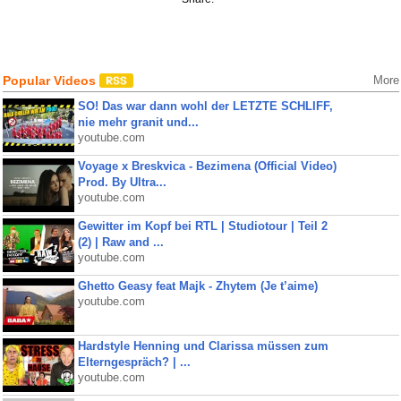
Popular Videos
More
SO! Das war dann wohl der LETZTE SCHLIFF,
nie mehr granit und...
youtube.com
Voyage x Breskvica - Bezimena (Official Video)
Prod. By Ultra...
youtube.com
Gewitter im Kopf bei RTL | Studiotour | Teil 2
(2) | Raw and ...
youtube.com
Ghetto Geasy feat Majk - Zhytem (Je t’aime)
youtube.com
Hardstyle Henning und Clarissa müssen zum
Elterngespräch? | ...
youtube.com