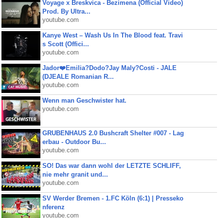
Voyage x Breskvica - Bezimena (Official Video)
Prod. By Ultra...
youtube.com
Kanye West – Wash Us In The Blood feat. Travi
s Scott (Offici...
youtube.com
Jador❤️Emilia?Dodo?Jay Maly?Costi - JALE
(DJEALE Romanian R...
youtube.com
Wenn man Geschwister hat.
youtube.com
GRUBENHAUS 2.0 Bushcraft Shelter #007 - Lag
erbau - Outdoor Bu...
youtube.com
SO! Das war dann wohl der LETZTE SCHLIFF,
nie mehr granit und...
youtube.com
SV Werder Bremen - 1.FC Köln (6:1) | Presseko
nferenz
youtube.com