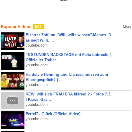
Popular Videos
More
Bizarrer Zoff um "Willi wills wissen"-Memes. D
as sagt Willi. ...
youtube.com
48 STUNDEN BACKSTAGE mit Felix Lobrecht |
Offizieller Trailer
youtube.com
Hardstyle Henning und Clarissa müssen zum
Elterngespräch? | ...
youtube.com
REWI will sich FRAU BRA klären! ?⚡️ Folge 7.3.
I Krass Klas...
youtube.com
Fero47 - Glück (Official Video)
youtube.com