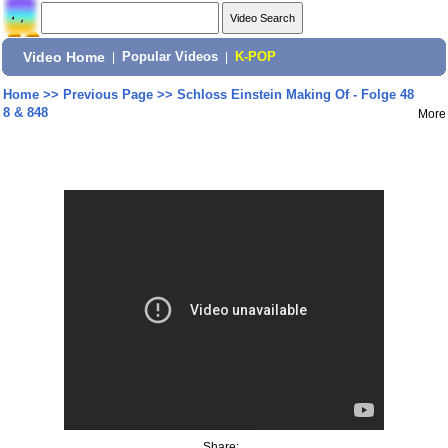
Video Home
|
Popular Videos
|
K-POP
Home
>>
Previous Page
>>
Schloss Einstein Making Of - Folge 48
8 & 848
More
Share: