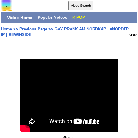
Video Home
|
Popular Videos
|
K-POP
Home
>>
Previous Page
>>
GAY PRANK AM NORDKAP | #NORDTR
IP | REWINSIDE
More
Share: