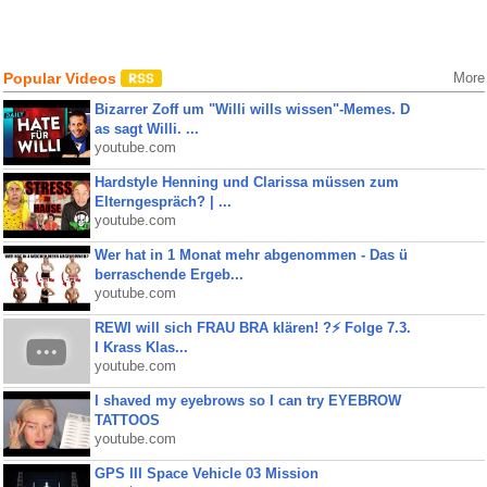
Popular Videos
More
Bizarrer Zoff um "Willi wills wissen"-Memes. D
as sagt Willi. ...
youtube.com
Hardstyle Henning und Clarissa müssen zum
Elterngespräch? | ...
youtube.com
Wer hat in 1 Monat mehr abgenommen - Das ü
berraschende Ergeb...
youtube.com
REWI will sich FRAU BRA klären! ?⚡️ Folge 7.3.
I Krass Klas...
youtube.com
I shaved my eyebrows so I can try EYEBROW
TATTOOS
youtube.com
GPS III Space Vehicle 03 Mission