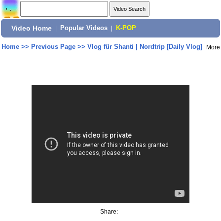
Video Home
|
Popular Videos
|
K-POP
Home
>>
Previous Page
>>
Vlog für Shanti | Nordtrip [Daily Vlog]
More
Share: