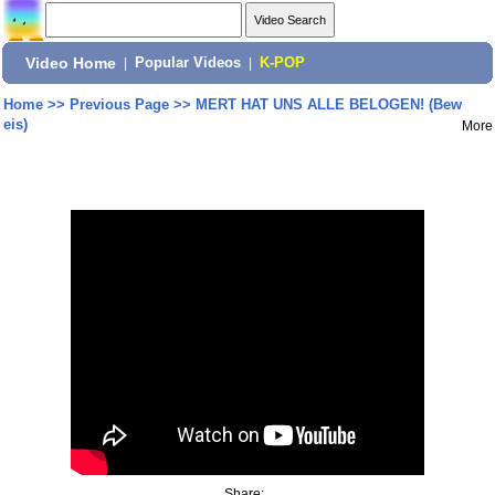
Video Home
|
Popular Videos
|
K-POP
Home
>>
Previous Page
>>
MERT HAT UNS ALLE BELOGEN! (Bew
eis)
More
Share: