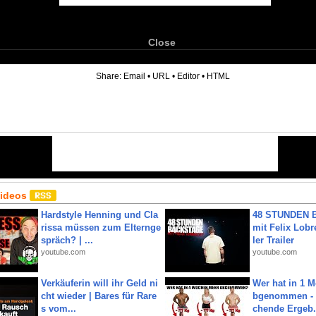
Close
6
Share:
Email
•
URL
•
Editor
•
HTML
Videos
Hardstyle Henning und Cla
48 STUNDEN
rissa müssen zum Elternge
mit Felix Lobre
spräch? | ...
ler Trailer
youtube.com
youtube.com
Verkäuferin will ihr Geld ni
Wer hat in 1 
cht wieder | Bares für Rare
bgenommen - 
s vom...
chende Ergeb.