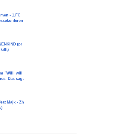
men - 1.FC
ressekonferen
ENKIND (pr
killt)
m "Willi will
es. Das sagt
eat Majk - Zh
e)