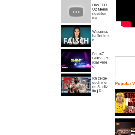
Das TLO
U2 Meinu
ngsdilem
ma
Wissensc
haftler irre
n
Fero47 -
Glück (Off
icial Vide
o)
Ich zeige
euch mei
Popular 
ne Stadtvi
lla | Ro...