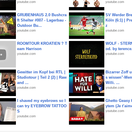
youtube.com
youtube.com
GRUBENHAUS 2.0 Bushcra
SV Werder Bre
ft Shelter #007 - Lagerbau -
Köln (6:1) | P
Outdoor Bu...
z
youtube.com
youtube.com
ROOMTOUR KROATIEN ? T
WOLF - STERN
eam Harrison
od. by terence.
youtube.com
youtube.com
Gewitter im Kopf bei RTL |
Bizarrer Zoff u
Studiotour | Teil 2 (2) | Raw
s wissen"-Mem
and ...
Willi. ...
youtube.com
youtube.com
I shaved my eyebrows so I
Ghetto Geasy f
can try EYEBROW TATTOO
ytem (Je t’aim
S
youtube.com
youtube.com