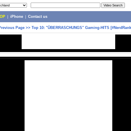
POP
|
iPhone
|
Contact us
Previous Page
>>
Top 10: "ÜBERRASCHUNGS" Gaming-HITS [#NerdRank