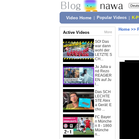
Video Home
|
Popular Videos
|
K-
Home
>>
Active Videos
More
SO! Das
war dann
wohl der
LETZTE S
CH...
Ju Julia u
nd Rezo
REAGIER
EN auf Ju
l...
Das SCH
LECHTE
STE Alex
a Gerät: E
cho ...
FC Bayer
n Münche
n II - 1860
Münche
n...