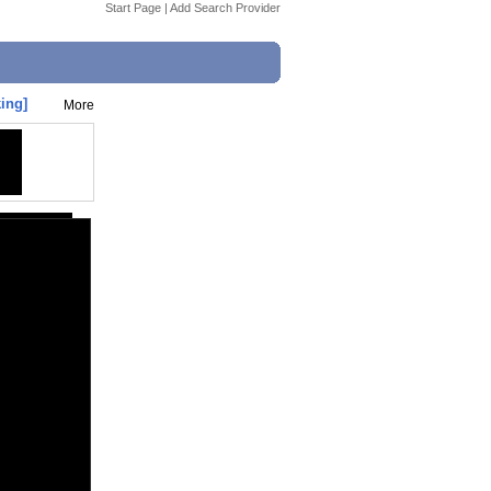
Start Page
|
Add Search Provider
ing]
More