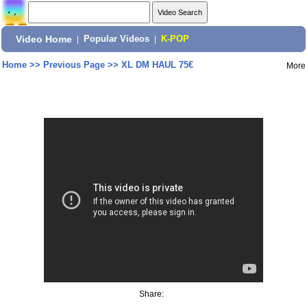
Video Home
|
Popular Videos
|
K-POP
Home
>>
Previous Page
>>
XL DM HAUL 75€
More
Share: