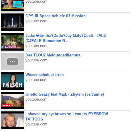
youtube.com
GPS III Space Vehicle 03 Mission
youtube.com
Jador❤️Emilia?Dodo?Jay Maly?Costi - JALE
(DJEALE Romanian R...
youtube.com
Das TLOU2 Meinungsdilemma
youtube.com
Wissenschaftler irren
youtube.com
Ghetto Geasy feat Majk - Zhytem (Je t’aime)
youtube.com
I shaved my eyebrows so I can try EYEBROW
TATTOOS
youtube.com