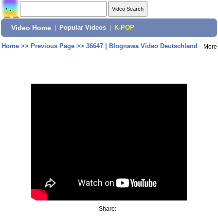
Video Home
|
Popular Videos
|
K-POP
Home
>>
Previous Page
>>
36647 | Blognawa Video Deutschland
More
Share: