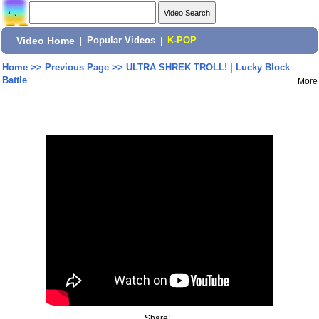
Video Home
|
Popular Videos
|
K-POP
Home
>>
Previous Page
>>
ULTRA SHREK TROLL! | Lucky Block
Battle
More
Share: