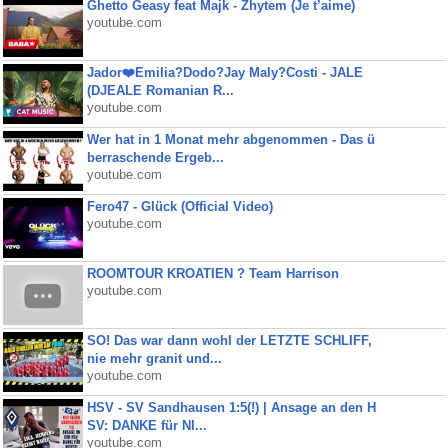
Ghetto Geasy feat Majk - Zhytem (Je t’aime)
youtube.com
Jador❤️Emilia?Dodo?Jay Maly?Costi - JALE
(DJEALE Romanian R...
youtube.com
Wer hat in 1 Monat mehr abgenommen - Das ü
berraschende Ergeb...
youtube.com
Fero47 - Glück (Official Video)
youtube.com
ROOMTOUR KROATIEN ? Team Harrison
youtube.com
SO! Das war dann wohl der LETZTE SCHLIFF,
nie mehr granit und...
youtube.com
HSV - SV Sandhausen 1:5(!) | Ansage an den H
SV: DANKE für NI...
youtube.com