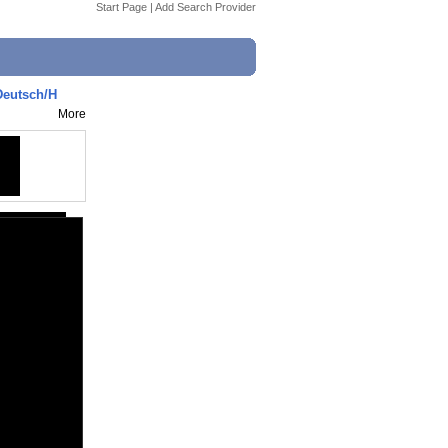
Start Page
|
Add Search Provider
[Deutsch/H
More