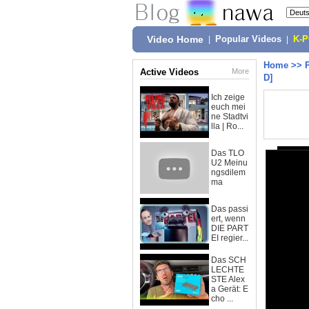
Video Home
|
Popular Videos
|
K-
Home
>>
Active Videos
More
D]
Ich zeige
euch mei
ne Stadtvi
lla | Ro...
Das TLO
U2 Meinu
ngsdilem
ma
Das passi
ert, wenn
DIE PART
EI regier...
Das SCH
LECHTE
STE Alex
a Gerät: E
cho ...