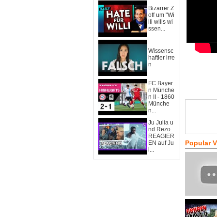
Bizarrer Z
off um "Wi
lli wills wi
ssen...
Wissensc
haftler irre
n
FC Bayer
n Münche
n II - 1860
Münche
n...
Ju Julia u
nd Rezo
REAGIER
Popular 
EN auf Ju
l...