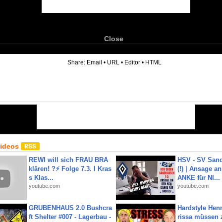
Close
6
Share:
Email
•
URL
•
Editor
•
HTML
Videos
REWI will sich FRAU BRA
HSV - SV San
klären! ?⚡️ Folge 7.3. I Kras
(!) | Ansage a
s Klas...
ANKE für NI...
youtube.com
youtube.com
GRUBENHAUS 2.0 Bushcra
Hardstyle Hen
ft Shelter #007 - Lagerbau -
rissa müssen 