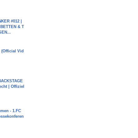
KER #012 |
 BETTEN & T
SEN...
(Official Vid
 BACKSTAGE
cht | Offiziel
men - 1.FC
ressekonferen