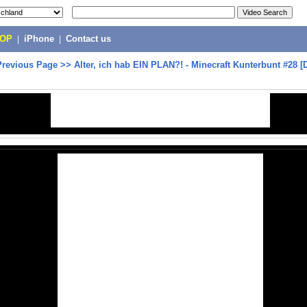
POP
|
iPhone
|
Contact us
Previous Page
>>
Alter, ich hab EIN PLAN?! - Minecraft Kunterbunt #28 