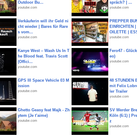
Outdoor Bu...
spräch? | ...
youtube.com
youtube.com
Verkäuferin will ihr Geld ni
PREPPER BUN
cht wieder | Bares für Rare
EINRICHTEN |
s vom...
OILETTE | ES
youtube.com
youtube.com
Kanye West – Wash Us In T
Fero47 - Glück 
he Blood feat. Travis Scott
eo)
(Offici...
youtube.com
youtube.com
GPS III Space Vehicle 03 M
48 STUNDEN
ission
mit Felix Lobre
youtube.com
ler Trailer
youtube.com
Ghetto Geasy feat Majk - Zh
SV Werder Bre
ytem (Je t’aime)
Köln (6:1) | P
youtube.com
z
youtube.com