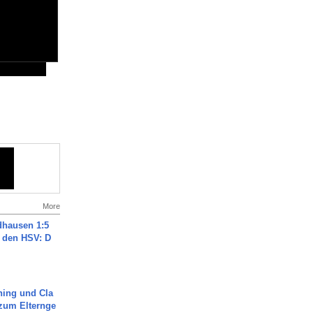
More
dhausen 1:5
n den HSV: D
ning und Cla
zum Elternge