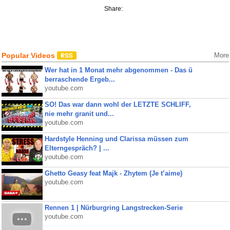
Share:
Popular Videos
More
Wer hat in 1 Monat mehr abgenommen - Das ü
berraschende Ergeb...
youtube.com
SO! Das war dann wohl der LETZTE SCHLIFF,
nie mehr granit und...
youtube.com
Hardstyle Henning und Clarissa müssen zum
Elterngespräch? | ...
youtube.com
Ghetto Geasy feat Majk - Zhytem (Je t’aime)
youtube.com
Rennen 1 | Nürburgring Langstrecken-Serie
youtube.com