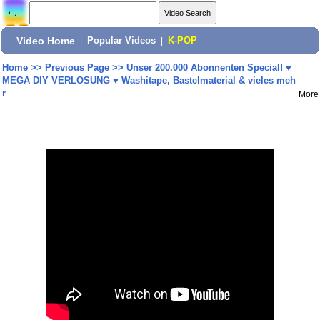
Video Home
|
Popular Videos
|
K-POP
Home
>>
Previous Page
>>
Unser 200.000 Abonnenten Special! ♥
MEGA DIY VERLOSUNG ♥ Washitape, Bastelmaterial & vieles meh
r
More