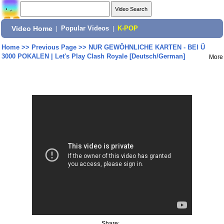
Video Home
|
Popular Videos
|
K-POP
Home
>>
Previous Page
>>
NUR GEWÖHNLICHE KARTEN - BEI Ü
3000 POKALEN | Let's Play Clash Royale [Deutsch/German]
More
Share: