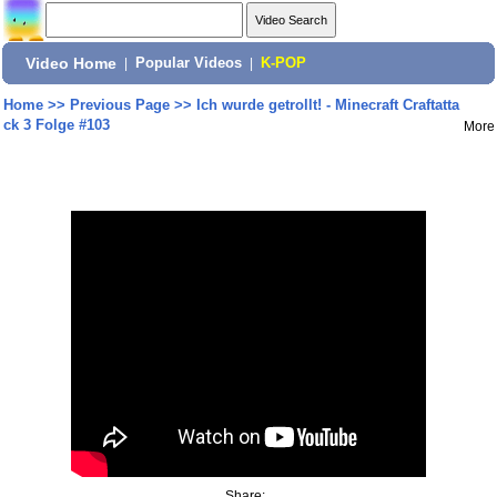
Video Home
|
Popular Videos
|
K-POP
Home
>>
Previous Page
>>
Ich wurde getrollt! - Minecraft Craftatta
ck 3 Folge #103
More
Share: