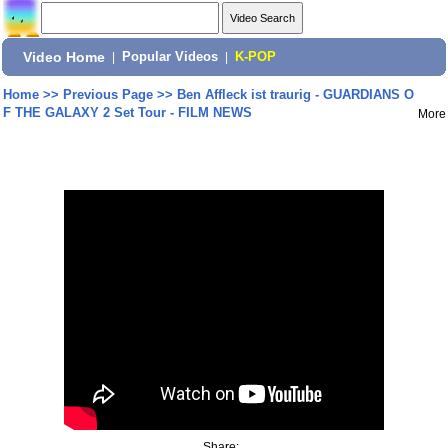
Video Home
|
Popular Videos
|
K-POP
Home
>>
Previous Page
>>
Ben Affleck ist traurig - GUARDIANS O
F THE GALAXY 2 Set Tour - FILM NEWS
More
Share: