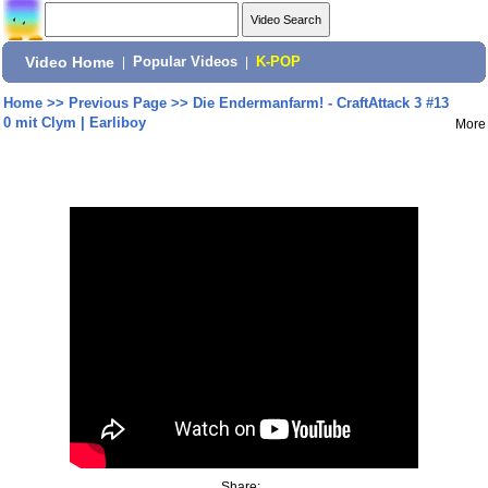
Video Home
|
Popular Videos
|
K-POP
Home
>>
Previous Page
>>
Die Endermanfarm! - CraftAttack 3 #13
0 mit Clym | Earliboy
More
Share: