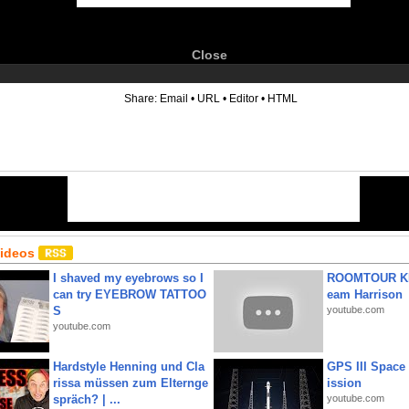
Close
6
Share:
Email
•
URL
•
Editor
•
HTML
Videos
I shaved my eyebrows so I
ROOMTOUR KR
can try EYEBROW TATTOO
eam Harrison
S
youtube.com
youtube.com
Hardstyle Henning und Cla
GPS III Space
rissa müssen zum Elternge
ission
spräch? | ...
youtube.com