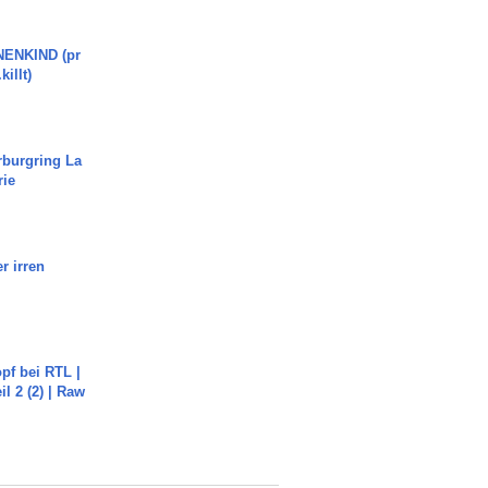
ENKIND (pr
killt)
rburgring La
rie
r irren
pf bei RTL |
il 2 (2) | Raw