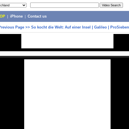
POP
|
iPhone
|
Contact us
Previous Page
>>
So kocht die Welt: Auf einer Insel | Galileo | ProSieben