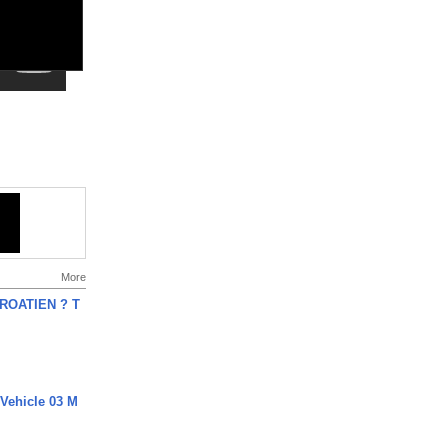
More
OATIEN ? T
 Vehicle 03 M