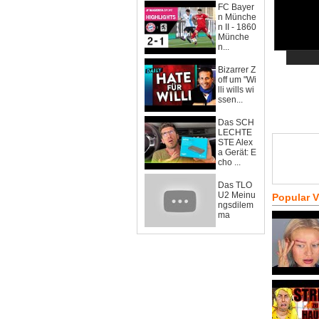
FC Bayer
n Münche
n II - 1860
Münche
n...
Bizarrer Z
off um "Wi
lli wills wi
ssen...
Das SCH
LECHTE
STE Alex
a Gerät: E
cho ...
Das TLO
U2 Meinu
Popular 
ngsdilem
ma