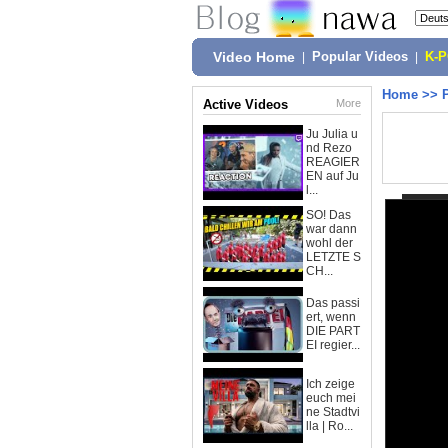
Video Home
|
Popular Videos
|
K-
Home
>>
Active Videos
More
Ju Julia u
nd Rezo
REAGIER
EN auf Ju
l...
SO! Das
war dann
wohl der
LETZTE S
CH...
Das passi
ert, wenn
DIE PART
EI regier...
Ich zeige
euch mei
ne Stadtvi
lla | Ro...