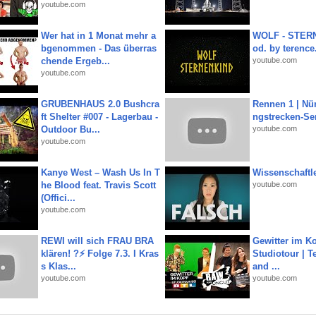
youtube.com
Wer hat in 1 Monat mehr a
WOLF - STERN
bgenommen - Das überras
od. by terence.
chende Ergeb...
youtube.com
youtube.com
GRUBENHAUS 2.0 Bushcra
Rennen 1 | Nü
ft Shelter #007 - Lagerbau -
ngstrecken-Se
Outdoor Bu...
youtube.com
youtube.com
Kanye West – Wash Us In T
Wissenschaftle
he Blood feat. Travis Scott
youtube.com
(Offici...
youtube.com
REWI will sich FRAU BRA
Gewitter im Ko
klären! ?⚡️ Folge 7.3. I Kras
Studiotour | Te
s Klas...
and ...
youtube.com
youtube.com