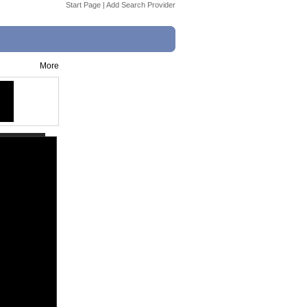
Start Page
|
Add Search Provider
More