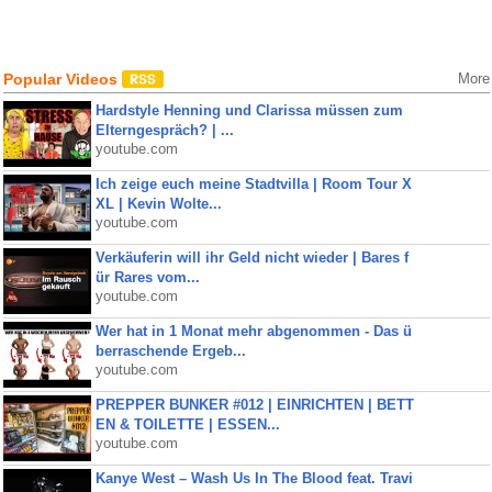
Popular Videos
More
Hardstyle Henning und Clarissa müssen zum
Elterngespräch? | ...
youtube.com
Ich zeige euch meine Stadtvilla | Room Tour X
XL | Kevin Wolte...
youtube.com
Verkäuferin will ihr Geld nicht wieder | Bares f
ür Rares vom...
youtube.com
Wer hat in 1 Monat mehr abgenommen - Das ü
berraschende Ergeb...
youtube.com
PREPPER BUNKER #012 | EINRICHTEN | BETT
EN & TOILETTE | ESSEN...
youtube.com
Kanye West – Wash Us In The Blood feat. Travi