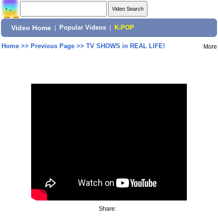
Video Home
|
Popular Videos
|
K-POP
Home
>>
Previous Page
>>
TV SHOWS in REAL LIFE!
More
Share: