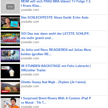
REWI will sich FRAU BRA klären! ?⚡️ Folge 7.3.
I Krass Klas...
youtube.com
Das SCHLECHTESTE Alexa Gerät: Echo Auto
youtube.com
SO! Das war dann wohl der LETZTE SCHLIFF,
nie mehr granit und...
youtube.com
Ju Julia und Rezo REAGIEREN auf Julias Musi
kvideo (großen RE...
youtube.com
48 STUNDEN BACKSTAGE mit Felix Lobrecht |
Offizieller Trailer
youtube.com
Ghetto Geasy feat Majk - Zhytem (Je t’aime)
youtube.com
I Surprised Brent Rivera With A Custom iPad P
ro Mural - Tik T...
youtube.com