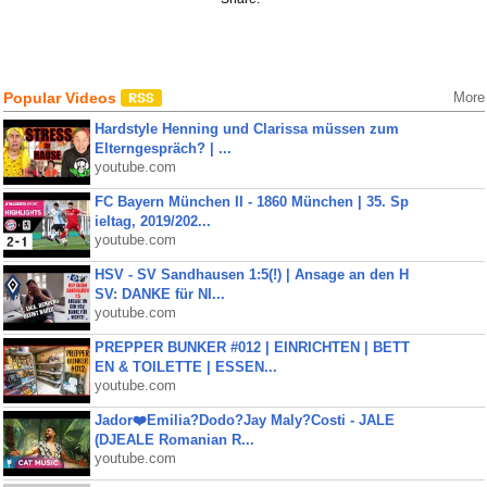
Popular Videos
More
Hardstyle Henning und Clarissa müssen zum
Elterngespräch? | ...
youtube.com
FC Bayern München II - 1860 München | 35. Sp
ieltag, 2019/202...
youtube.com
HSV - SV Sandhausen 1:5(!) | Ansage an den H
SV: DANKE für NI...
youtube.com
PREPPER BUNKER #012 | EINRICHTEN | BETT
EN & TOILETTE | ESSEN...
youtube.com
Jador❤️Emilia?Dodo?Jay Maly?Costi - JALE
(DJEALE Romanian R...
youtube.com