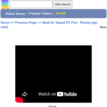
Video Home
|
Popular Videos
|
K-POP
Home
>>
Previous Page
>>
Need for Speed PC Port - Review (ger
man)
More
Share: