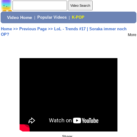
Video Home
|
Popular Videos
|
K-POP
Home
>>
Previous Page
>>
LoL - Trends #17 | Soraka immer noch
OP?
More
Share: