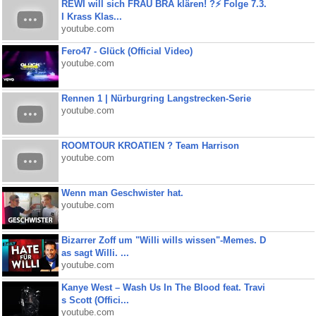
REWI will sich FRAU BRA klären! ?⚡️ Folge 7.3.
I Krass Klas...
youtube.com
Fero47 - Glück (Official Video)
youtube.com
Rennen 1 | Nürburgring Langstrecken-Serie
youtube.com
ROOMTOUR KROATIEN ? Team Harrison
youtube.com
Wenn man Geschwister hat.
youtube.com
Bizarrer Zoff um "Willi wills wissen"-Memes. D
as sagt Willi. ...
youtube.com
Kanye West – Wash Us In The Blood feat. Travi
s Scott (Offici...
youtube.com