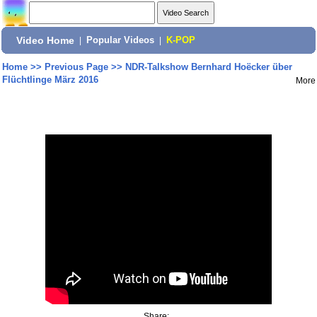
Video Home
|
Popular Videos
|
K-POP
Home
>>
Previous Page
>>
NDR-Talkshow Bernhard Hoëcker über
Flüchtlinge März 2016
More
Share: