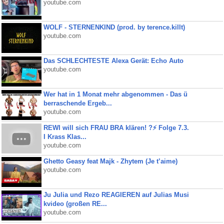
youtube.com
WOLF - STERNENKIND (prod. by terence.killt)
youtube.com
Das SCHLECHTESTE Alexa Gerät: Echo Auto
youtube.com
Wer hat in 1 Monat mehr abgenommen - Das ü
berraschende Ergeb...
youtube.com
REWI will sich FRAU BRA klären! ?⚡️ Folge 7.3.
I Krass Klas...
youtube.com
Ghetto Geasy feat Majk - Zhytem (Je t’aime)
youtube.com
Ju Julia und Rezo REAGIEREN auf Julias Musi
kvideo (großen RE...
youtube.com