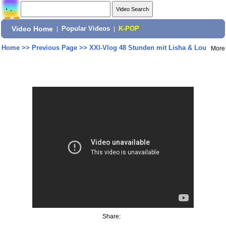
Video Home
|
Popular Videos
|
K-POP
Home
>>
Previous Page
>>
XXl-Vlog 48 Stunden mit Lisha & Lou
More
Share: