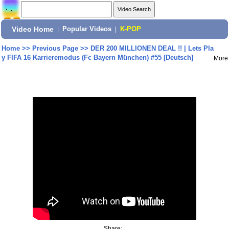
Video Home
|
Popular Videos
|
K-POP
Home
>>
Previous Page
>>
DER 200 MILLIONEN DEAL !! | Lets Pla
y FIFA 16 Karrieremodus (Fc Bayern München) #55 [Deutsch]
More
Share: