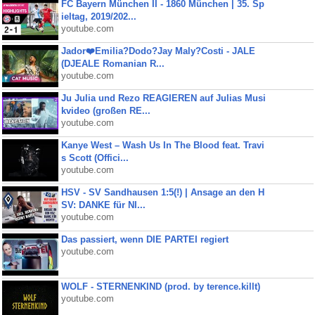
FC Bayern München II - 1860 München | 35. Sp
ieltag, 2019/202...
youtube.com
Jador❤️Emilia?Dodo?Jay Maly?Costi - JALE
(DJEALE Romanian R...
youtube.com
Ju Julia und Rezo REAGIEREN auf Julias Musi
kvideo (großen RE...
youtube.com
Kanye West – Wash Us In The Blood feat. Travi
s Scott (Offici...
youtube.com
HSV - SV Sandhausen 1:5(!) | Ansage an den H
SV: DANKE für NI...
youtube.com
Das passiert, wenn DIE PARTEI regiert
youtube.com
WOLF - STERNENKIND (prod. by terence.killt)
youtube.com