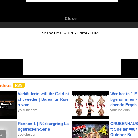
Close
6
Share:
Email
•
URL
•
Editor
•
HTML
Videos
Verkäuferin will ihr Geld ni
Wer hat in 1 
cht wieder | Bares für Rare
bgenommen - 
s vom...
chende Ergeb.
youtube.com
youtube.com
Rennen 1 | Nürburgring La
GRUBENHAUS 
ngstrecken-Serie
ft Shelter #007
youtube.com
Outdoor Bu...