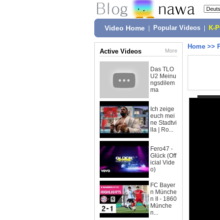
Video Home
|
Popular Videos
|
K-
Home
>>
Active Videos
More
Das TLO
U2 Meinu
ngsdilem
ma
Ich zeige
euch mei
ne Stadtvi
lla | Ro...
Fero47 -
Glück (Off
icial Vide
o)
FC Bayer
n Münche
n II - 1860
Münche
n...