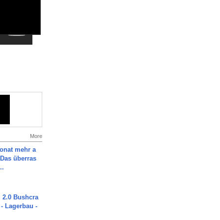
More
Monat mehr a
Das überras
..
2.0 Bushcra
 - Lagerbau -