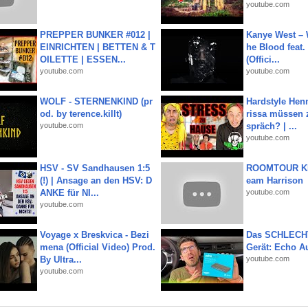
youtube.com
PREPPER BUNKER #012 |
Kanye West – 
EINRICHTEN | BETTEN & T
he Blood feat.
OILETTE | ESSEN...
(Offici...
youtube.com
youtube.com
WOLF - STERNENKIND (pr
Hardstyle Hen
od. by terence.killt)
rissa müssen 
youtube.com
spräch? | ...
youtube.com
HSV - SV Sandhausen 1:5
ROOMTOUR KR
(!) | Ansage an den HSV: D
eam Harrison
ANKE für NI...
youtube.com
youtube.com
Voyage x Breskvica - Bezi
Das SCHLECH
mena (Official Video) Prod.
Gerät: Echo A
By Ultra...
youtube.com
youtube.com