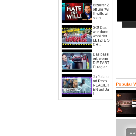
Bizarrer Z
off um "Wi
lli wills wi
ssen...
SO! Das
war dann
wohl der
LETZTE S
CH...
Das passi
ert, wenn
DIE PART
EI regier...
Ju Julia u
nd Rezo
Popular 
REAGIER
EN auf Ju
l...