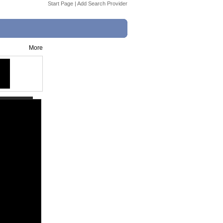
Start Page
|
Add Search Provider
More