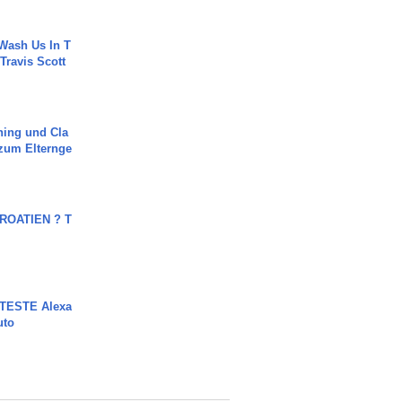
Wash Us In T
 Travis Scott
ning und Cla
zum Elternge
OATIEN ? T
TESTE Alexa
uto