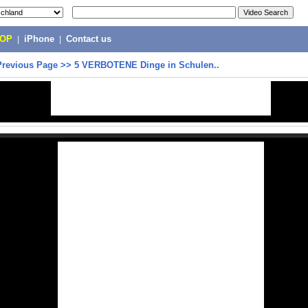
POP
|
iPhone
|
Contact us
Previous Page
>>
5 VERBOTENE Dinge in Schulen..